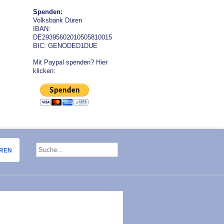
Spenden:
Volksbank Düren
IBAN:
DE29395602010505810015
BIC: GENODED1DUE
Mit Paypal spenden? Hier
klicken:
OREN