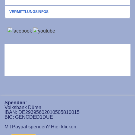
VERMITTLUNGSINFOS
Spenden:
Volksbank Düren
IBAN: DE29395602010505810015
BIC: GENODED1DUE
Mit Paypal spenden? Hier klicken: