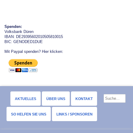
Spenden:
Volksbank Düren
IBAN: DE29395602010505810015
BIC: GENODED1DUE
Mit Paypal spenden? Hier klicken:
AKTUELLES
ÜBER UNS
KONTAKT
SO HELFEN SIE UNS
LINKS / SPONSOREN