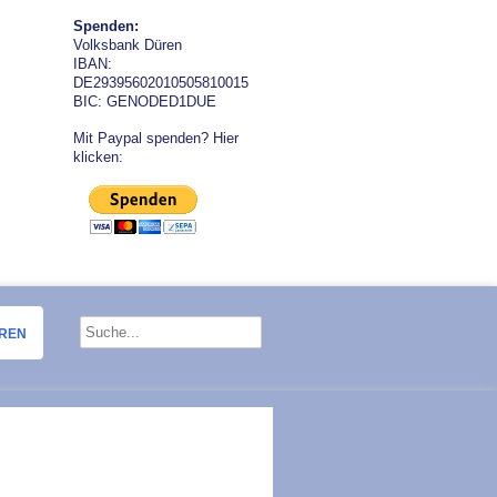
Spenden:
Volksbank Düren
IBAN:
DE29395602010505810015
BIC: GENODED1DUE
Mit Paypal spenden? Hier
klicken:
OREN