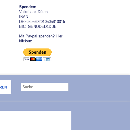
Spenden:
Volksbank Düren
IBAN:
DE29395602010505810015
BIC: GENODED1DUE
Mit Paypal spenden? Hier
klicken:
OREN