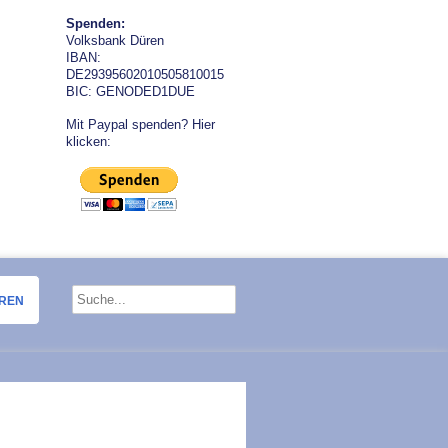
Spenden:
Volksbank Düren
IBAN:
DE29395602010505810015
BIC: GENODED1DUE
Mit Paypal spenden? Hier
klicken:
OREN