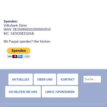
Spenden:
Volksbank Düren
IBAN: DE29395602010505810015
BIC: GENODED1DUE
Mit Paypal spenden? Hier klicken:
AKTUELLES
ÜBER UNS
KONTAKT
SO HELFEN SIE UNS
LINKS / SPONSOREN