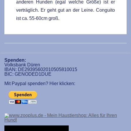
anderen Hunden (egal welche Größe) ist er
verträglich. Er geht gut an der Leine. Conguito
ist ca. 55-60cm groß.
Spenden:
Volksbank Düren
IBAN: DE29395602010505810015
BIC: GENODED1DUE
Mit Paypal spenden? Hier klicken: