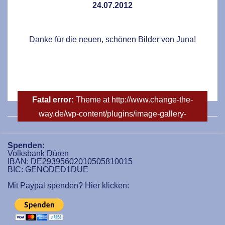
24.07.2012
Danke für die neuen, schönen Bilder von Juna!
Fatal error:
Theme at http://www.change-the-
way.de/wp-content/plugins/image-gallery-
reloaded/themes/classic/galleria.theme.min.js could
not load, check theme path.
Spenden:
Volksbank Düren
IBAN: DE29395602010505810015
BIC: GENODED1DUE
Mit Paypal spenden? Hier klicken: