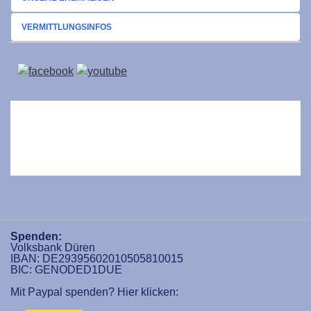
VERMITTLUNGSINFOS
Spenden:
Volksbank Düren
IBAN: DE29395602010505810015
BIC: GENODED1DUE
Mit Paypal spenden? Hier klicken: