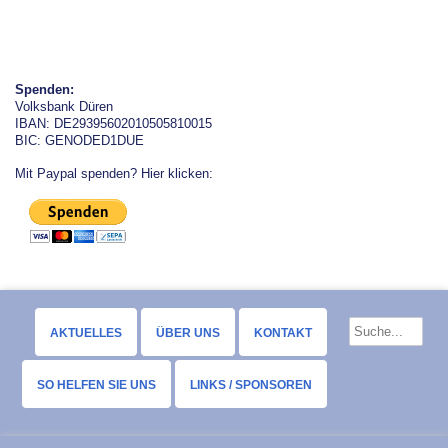
Spenden:
Volksbank Düren
IBAN: DE29395602010505810015
BIC: GENODED1DUE
Mit Paypal spenden? Hier klicken:
AKTUELLES
ÜBER UNS
KONTAKT
SO HELFEN SIE UNS
LINKS / SPONSOREN