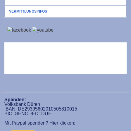
VERMITTLUNGSINFOS
Spenden:
Volksbank Düren
IBAN: DE29395602010505810015
BIC: GENODED1DUE
Mit Paypal spenden? Hier klicken: