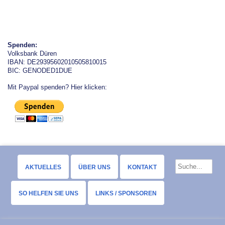
Spenden:
Volksbank Düren
IBAN: DE29395602010505810015
BIC: GENODED1DUE
Mit Paypal spenden? Hier klicken:
AKTUELLES
ÜBER UNS
KONTAKT
SO HELFEN SIE UNS
LINKS / SPONSOREN