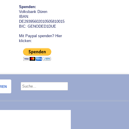
Spenden:
Volksbank Düren
IBAN:
DE29395602010505810015
BIC: GENODED1DUE
Mit Paypal spenden? Hier
klicken:
OREN