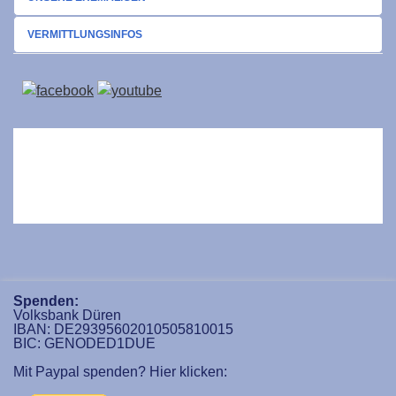
VERMITTLUNGSINFOS
Spenden:
Volksbank Düren
IBAN: DE29395602010505810015
BIC: GENODED1DUE
Mit Paypal spenden? Hier klicken: