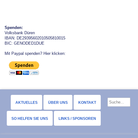
Spenden:
Volksbank Düren
IBAN: DE29395602010505810015
BIC: GENODED1DUE
Mit Paypal spenden? Hier klicken:
AKTUELLES
ÜBER UNS
KONTAKT
SO HELFEN SIE UNS
LINKS / SPONSOREN