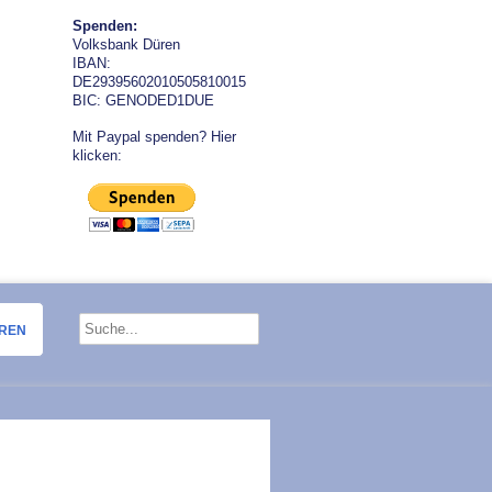
Spenden:
Volksbank Düren
IBAN:
DE29395602010505810015
BIC: GENODED1DUE
Mit Paypal spenden? Hier
klicken:
OREN