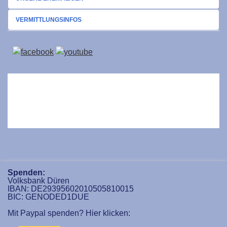
VERMITTLUNGSINFOS
Spenden:
Volksbank Düren
IBAN: DE29395602010505810015
BIC: GENODED1DUE
Mit Paypal spenden? Hier klicken: