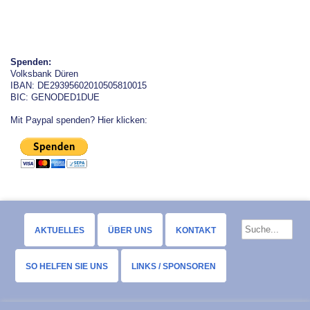
Spenden:
Volksbank Düren
IBAN: DE29395602010505810015
BIC: GENODED1DUE
Mit Paypal spenden? Hier klicken:
AKTUELLES
ÜBER UNS
KONTAKT
SO HELFEN SIE UNS
LINKS / SPONSOREN