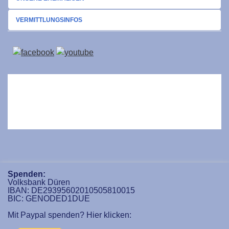
VERMITTLUNGSINFOS
Spenden:
Volksbank Düren
IBAN: DE29395602010505810015
BIC: GENODED1DUE
Mit Paypal spenden? Hier klicken: