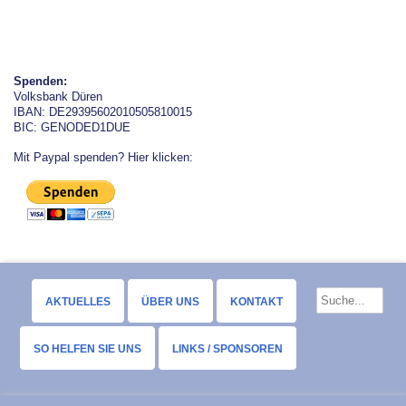
Spenden:
Volksbank Düren
IBAN: DE29395602010505810015
BIC: GENODED1DUE
Mit Paypal spenden? Hier klicken:
AKTUELLES
ÜBER UNS
KONTAKT
SO HELFEN SIE UNS
LINKS / SPONSOREN