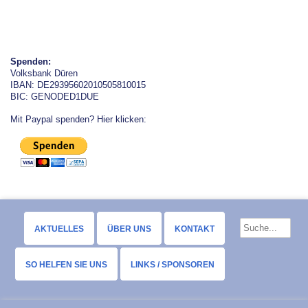
Spenden:
Volksbank Düren
IBAN: DE29395602010505810015
BIC: GENODED1DUE
Mit Paypal spenden? Hier klicken:
AKTUELLES
ÜBER UNS
KONTAKT
SO HELFEN SIE UNS
LINKS / SPONSOREN