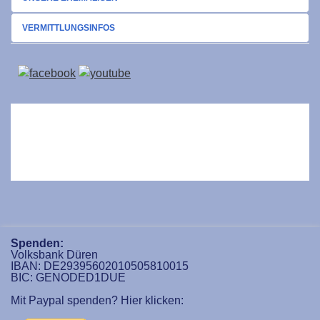
VERMITTLUNGSINFOS
Spenden:
Volksbank Düren
IBAN: DE29395602010505810015
BIC: GENODED1DUE
Mit Paypal spenden? Hier klicken: