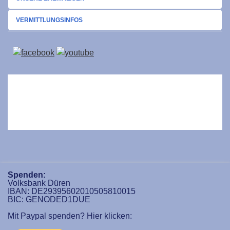
VERMITTLUNGSINFOS
Spenden:
Volksbank Düren
IBAN: DE29395602010505810015
BIC: GENODED1DUE
Mit Paypal spenden? Hier klicken: