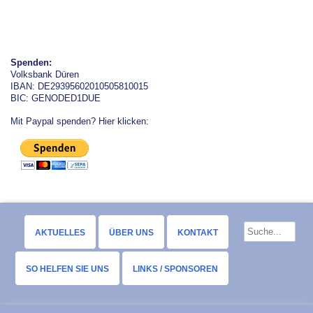
Spenden:
Volksbank Düren
IBAN: DE29395602010505810015
BIC: GENODED1DUE
Mit Paypal spenden? Hier klicken:
AKTUELLES
ÜBER UNS
KONTAKT
SO HELFEN SIE UNS
LINKS / SPONSOREN