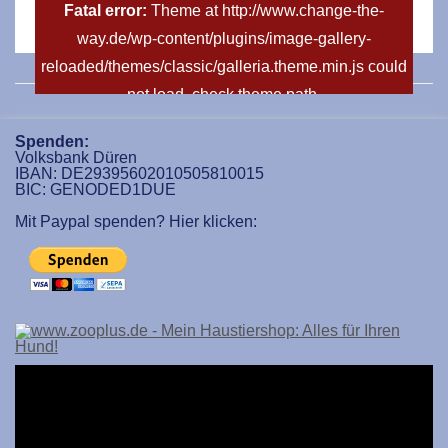
Fatal error:
Theme at http://www.change-the-
way.de/wp-content/plugins/image-gallery-
reloaded/themes/classic/galleria.theme.min.js could
not load, check theme path.
Spenden:
Volksbank Düren
IBAN: DE29395602010505810015
BIC: GENODED1DUE
Mit Paypal spenden? Hier klicken: