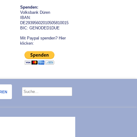
Spenden:
Volksbank Düren
IBAN:
DE29395602010505810015
BIC: GENODED1DUE
Mit Paypal spenden? Hier
klicken:
OREN