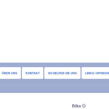
ÜBER UNS
KONTAKT
SO HELFEN SIE UNS
LINKS / SPONS
Bilka 🙂