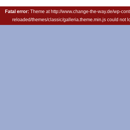
Fatal error:
Theme at http://www.change-the-way.de/wp-conte
reloaded/themes/classic/galleria.theme.min.js could not 