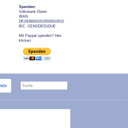
Spenden:
Volksbank Düren
IBAN:
DE29395602010505810015
BIC: GENODED1DUE
Mit Paypal spenden? Hier
klicken:
OREN