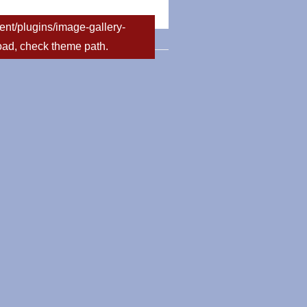
nt/plugins/image-gallery-
load, check theme path.