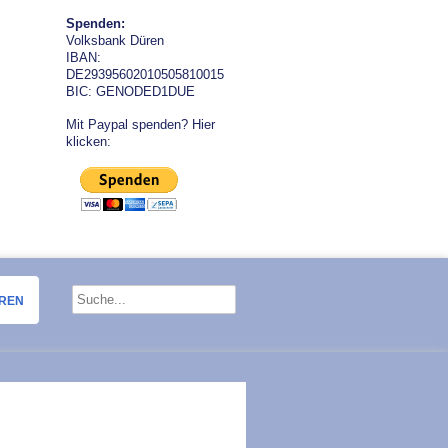
Spenden:
Volksbank Düren
IBAN:
DE29395602010505810015
BIC: GENODED1DUE
Mit Paypal spenden? Hier
klicken:
OREN