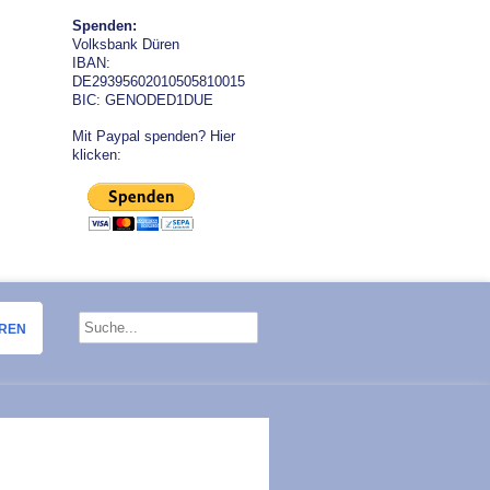
Spenden:
Volksbank Düren
IBAN:
DE29395602010505810015
BIC: GENODED1DUE
Mit Paypal spenden? Hier
klicken:
OREN