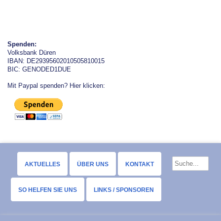
Spenden:
Volksbank Düren
IBAN: DE29395602010505810015
BIC: GENODED1DUE
Mit Paypal spenden? Hier klicken:
AKTUELLES
ÜBER UNS
KONTAKT
SO HELFEN SIE UNS
LINKS / SPONSOREN