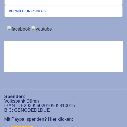
VERMITTLUNGSINFOS
Spenden:
Volksbank Düren
IBAN: DE29395602010505810015
BIC: GENODED1DUE
Mit Paypal spenden? Hier klicken: