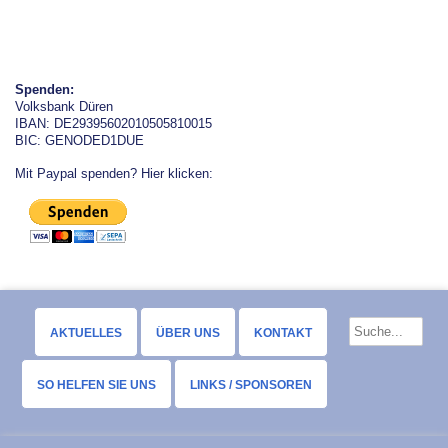
Spenden:
Volksbank Düren
IBAN: DE29395602010505810015
BIC: GENODED1DUE
Mit Paypal spenden? Hier klicken:
AKTUELLES
ÜBER UNS
KONTAKT
SO HELFEN SIE UNS
LINKS / SPONSOREN