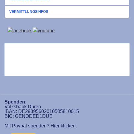
VERMITTLUNGSINFOS
Spenden:
Volksbank Düren
IBAN: DE29395602010505810015
BIC: GENODED1DUE
Mit Paypal spenden? Hier klicken: