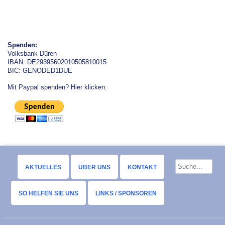
Spenden:
Volksbank Düren
IBAN: DE29395602010505810015
BIC: GENODED1DUE
Mit Paypal spenden? Hier klicken:
AKTUELLES
ÜBER UNS
KONTAKT
SO HELFEN SIE UNS
LINKS / SPONSOREN