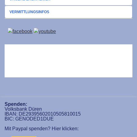
VERMITTLUNGSINFOS
Spenden:
Volksbank Düren
IBAN: DE29395602010505810015
BIC: GENODED1DUE
Mit Paypal spenden? Hier klicken: