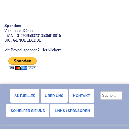
Spenden:
Volksbank Düren
IBAN: DE29395602010505810015
BIC: GENODED1DUE
Mit Paypal spenden? Hier klicken:
AKTUELLES
ÜBER UNS
KONTAKT
SO HELFEN SIE UNS
LINKS / SPONSOREN