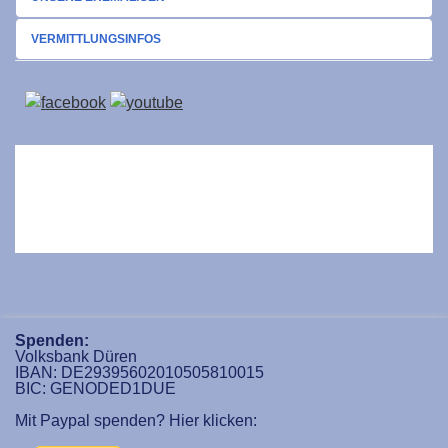
VERMITTLUNGSINFOS
Spenden:
Volksbank Düren
IBAN: DE29395602010505810015
BIC: GENODED1DUE
Mit Paypal spenden? Hier klicken: