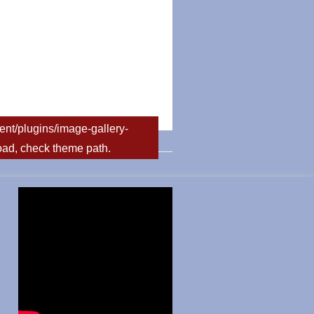
nt/plugins/image-gallery-
load, check theme path.