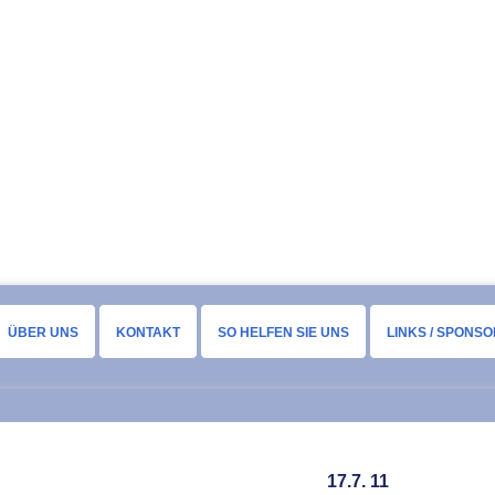
ÜBER UNS
KONTAKT
SO HELFEN SIE UNS
LINKS / SPONS
17.7. 11