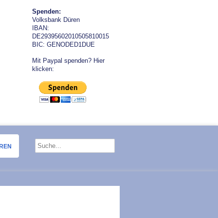
Spenden:
Volksbank Düren
IBAN:
DE29395602010505810015
BIC: GENODED1DUE
Mit Paypal spenden? Hier
klicken:
OREN