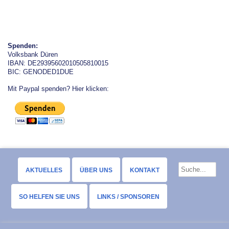
Spenden:
Volksbank Düren
IBAN: DE29395602010505810015
BIC: GENODED1DUE
Mit Paypal spenden? Hier klicken:
AKTUELLES
ÜBER UNS
KONTAKT
SO HELFEN SIE UNS
LINKS / SPONSOREN