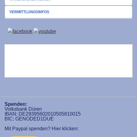
VERMITTLUNGSINFOS
Spenden:
Volksbank Düren
IBAN: DE29395602010505810015
BIC: GENODED1DUE
Mit Paypal spenden? Hier klicken: