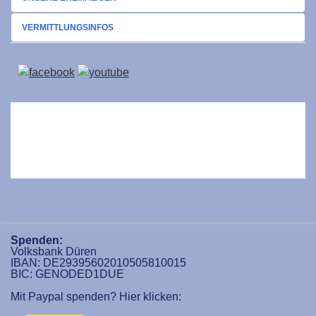
VERMITTLUNGSINFOS
Spenden:
Volksbank Düren
IBAN: DE29395602010505810015
BIC: GENODED1DUE
Mit Paypal spenden? Hier klicken: