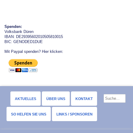
Spenden:
Volksbank Düren
IBAN: DE29395602010505810015
BIC: GENODED1DUE
Mit Paypal spenden? Hier klicken:
AKTUELLES
ÜBER UNS
KONTAKT
SO HELFEN SIE UNS
LINKS / SPONSOREN