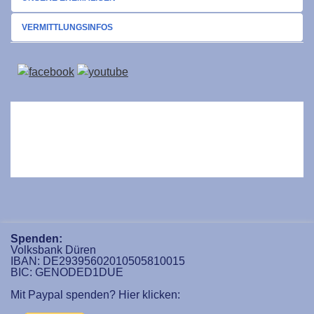
VERMITTLUNGSINFOS
Spenden:
Volksbank Düren
IBAN: DE29395602010505810015
BIC: GENODED1DUE
Mit Paypal spenden? Hier klicken: