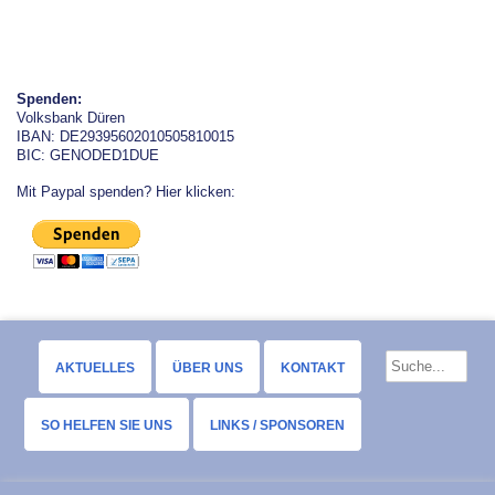
Spenden:
Volksbank Düren
IBAN: DE29395602010505810015
BIC: GENODED1DUE
Mit Paypal spenden? Hier klicken:
AKTUELLES
ÜBER UNS
KONTAKT
SO HELFEN SIE UNS
LINKS / SPONSOREN