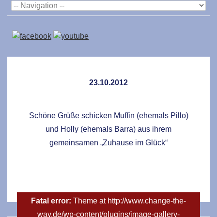
23.10.2012
Schöne Grüße schicken Muffin (ehemals Pillo)
und Holly (ehemals Barra) aus ihrem
gemeinsamen „Zuhause im Glück“
Fatal error:
Theme at http://www.change-the-
way.de/wp-content/plugins/image-gallery-