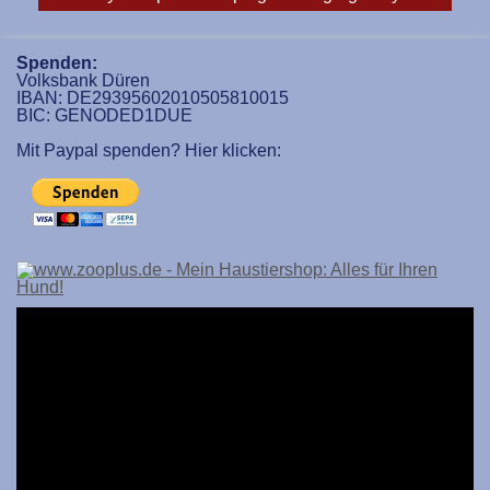
reloaded/themes/classic/galleria.theme.min.js could
not load, check theme path.
Spenden:
Volksbank Düren
IBAN: DE29395602010505810015
BIC: GENODED1DUE
Mit Paypal spenden? Hier klicken: