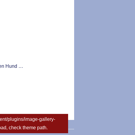
igen Hund …
nt/plugins/image-gallery-
load, check theme path.