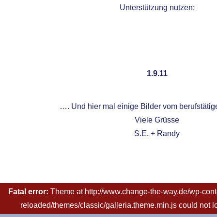
Unterstützung nutzen:
1.9.11
…. Und hier mal einige Bilder vom berufstät
Viele Grüsse
S.E. + Randy
Fatal error:
Theme at http://www.change-the-way.de/wp-conte
reloaded/themes/classic/galleria.theme.min.js could not 