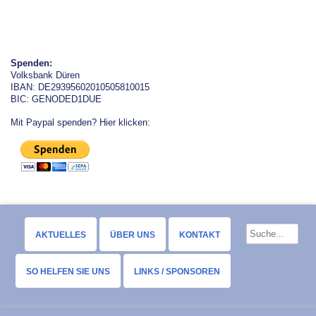
Spenden:
Volksbank Düren
IBAN: DE29395602010505810015
BIC: GENODED1DUE
Mit Paypal spenden? Hier klicken:
AKTUELLES
ÜBER UNS
KONTAKT
SO HELFEN SIE UNS
LINKS / SPONSOREN