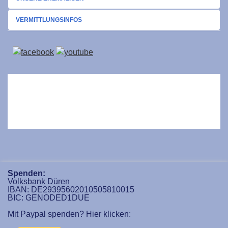
VERMITTLUNGSINFOS
Spenden:
Volksbank Düren
IBAN: DE29395602010505810015
BIC: GENODED1DUE
Mit Paypal spenden? Hier klicken: