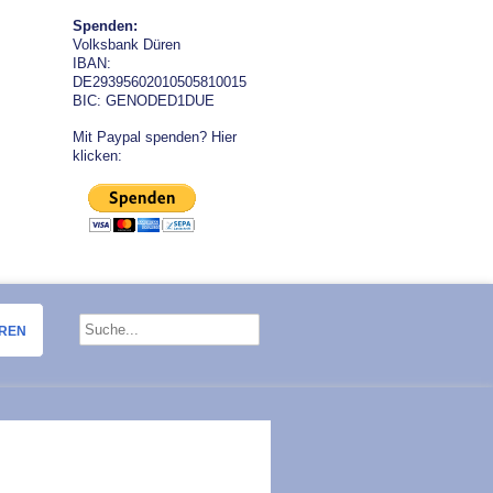
Spenden:
Volksbank Düren
IBAN:
DE29395602010505810015
BIC: GENODED1DUE
Mit Paypal spenden? Hier
klicken:
OREN