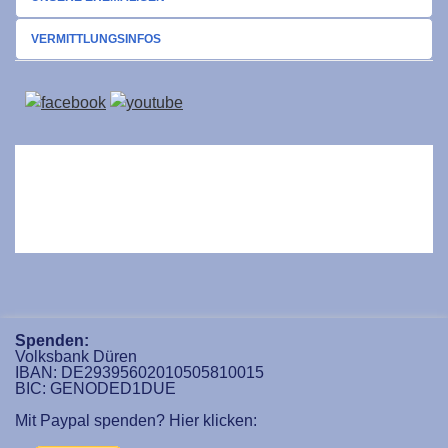
VERMITTLUNGSINFOS
Spenden:
Volksbank Düren
IBAN: DE29395602010505810015
BIC: GENODED1DUE
Mit Paypal spenden? Hier klicken: