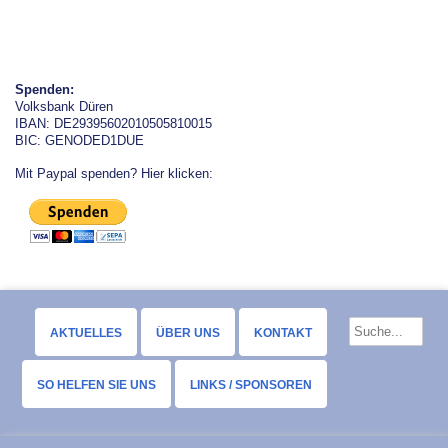
Spenden:
Volksbank Düren
IBAN: DE29395602010505810015
BIC: GENODED1DUE
Mit Paypal spenden? Hier klicken:
AKTUELLES
ÜBER UNS
KONTAKT
SO HELFEN SIE UNS
LINKS / SPONSOREN