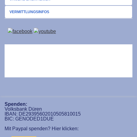
VERMITTLUNGSINFOS
Spenden:
Volksbank Düren
IBAN: DE29395602010505810015
BIC: GENODED1DUE
Mit Paypal spenden? Hier klicken: