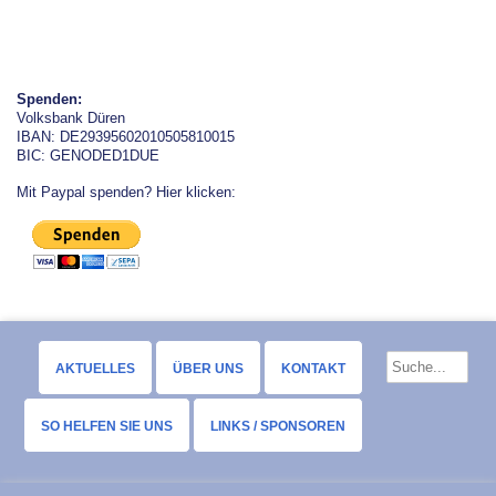
Spenden:
Volksbank Düren
IBAN: DE29395602010505810015
BIC: GENODED1DUE
Mit Paypal spenden? Hier klicken:
AKTUELLES
ÜBER UNS
KONTAKT
SO HELFEN SIE UNS
LINKS / SPONSOREN