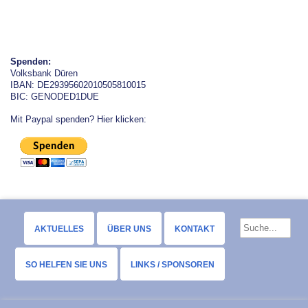
Spenden:
Volksbank Düren
IBAN: DE29395602010505810015
BIC: GENODED1DUE
Mit Paypal spenden? Hier klicken:
AKTUELLES
ÜBER UNS
KONTAKT
SO HELFEN SIE UNS
LINKS / SPONSOREN