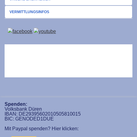
VERMITTLUNGSINFOS
Spenden:
Volksbank Düren
IBAN: DE29395602010505810015
BIC: GENODED1DUE
Mit Paypal spenden? Hier klicken: