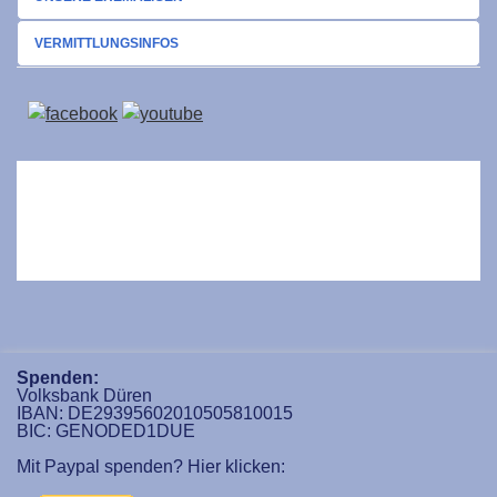
VERMITTLUNGSINFOS
Spenden:
Volksbank Düren
IBAN: DE29395602010505810015
BIC: GENODED1DUE
Mit Paypal spenden? Hier klicken: