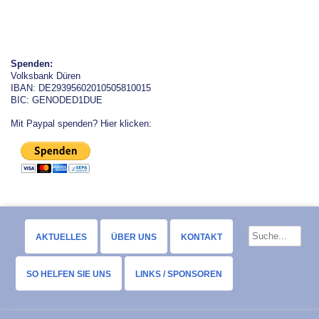
Spenden:
Volksbank Düren
IBAN: DE29395602010505810015
BIC: GENODED1DUE
Mit Paypal spenden? Hier klicken:
AKTUELLES
ÜBER UNS
KONTAKT
SO HELFEN SIE UNS
LINKS / SPONSOREN