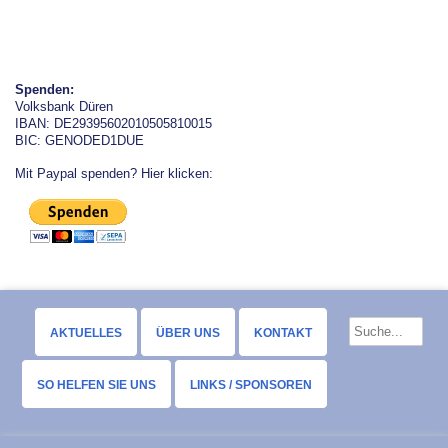
Spenden:
Volksbank Düren
IBAN: DE29395602010505810015
BIC: GENODED1DUE
Mit Paypal spenden? Hier klicken:
AKTUELLES
ÜBER UNS
KONTAKT
SO HELFEN SIE UNS
LINKS / SPONSOREN