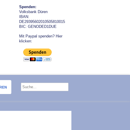
Spenden:
Volksbank Düren
IBAN:
DE29395602010505810015
BIC: GENODED1DUE
Mit Paypal spenden? Hier
klicken:
OREN