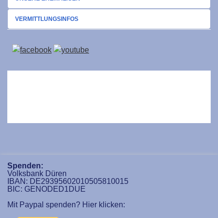
VERMITTLUNGSINFOS
Spenden:
Volksbank Düren
IBAN: DE29395602010505810015
BIC: GENODED1DUE
Mit Paypal spenden? Hier klicken: