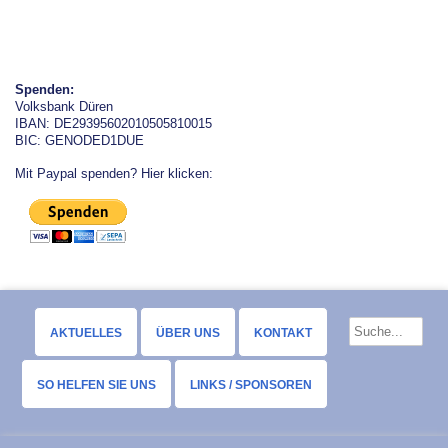
Spenden:
Volksbank Düren
IBAN: DE29395602010505810015
BIC: GENODED1DUE
Mit Paypal spenden? Hier klicken:
AKTUELLES
ÜBER UNS
KONTAKT
SO HELFEN SIE UNS
LINKS / SPONSOREN