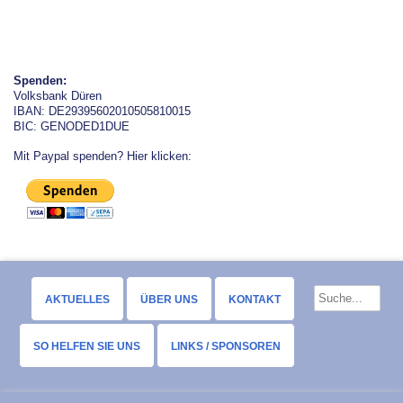
Spenden:
Volksbank Düren
IBAN: DE29395602010505810015
BIC: GENODED1DUE
Mit Paypal spenden? Hier klicken:
AKTUELLES
ÜBER UNS
KONTAKT
SO HELFEN SIE UNS
LINKS / SPONSOREN