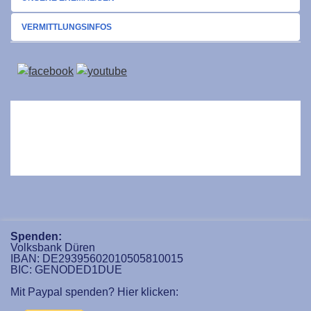
VERMITTLUNGSINFOS
Spenden:
Volksbank Düren
IBAN: DE29395602010505810015
BIC: GENODED1DUE
Mit Paypal spenden? Hier klicken: