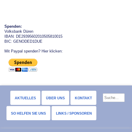
Spenden:
Volksbank Düren
IBAN: DE29395602010505810015
BIC: GENODED1DUE
Mit Paypal spenden? Hier klicken:
AKTUELLES
ÜBER UNS
KONTAKT
SO HELFEN SIE UNS
LINKS / SPONSOREN