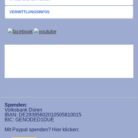
VERMITTLUNGSINFOS
Spenden:
Volksbank Düren
IBAN: DE29395602010505810015
BIC: GENODED1DUE
Mit Paypal spenden? Hier klicken: