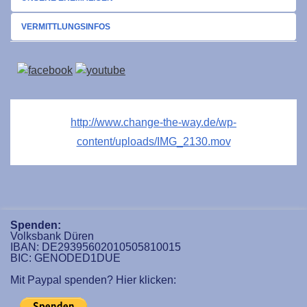
VERMITTLUNGSINFOS
http://www.change-the-way.de/wp-
content/uploads/IMG_2130.mov
Spenden:
Volksbank Düren
IBAN: DE29395602010505810015
BIC: GENODED1DUE
Mit Paypal spenden? Hier klicken: