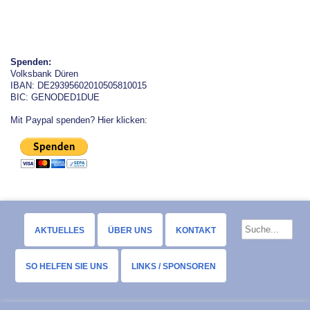
Spenden:
Volksbank Düren
IBAN: DE29395602010505810015
BIC: GENODED1DUE
Mit Paypal spenden? Hier klicken:
AKTUELLES
ÜBER UNS
KONTAKT
SO HELFEN SIE UNS
LINKS / SPONSOREN