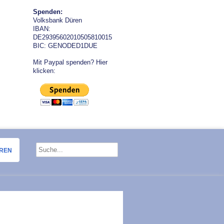
Spenden:
Volksbank Düren
IBAN:
DE29395602010505810015
BIC: GENODED1DUE
Mit Paypal spenden? Hier
klicken:
OREN