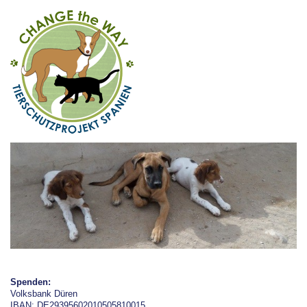
Spenden:
Volksbank Düren
IBAN: DE29395602010505810015